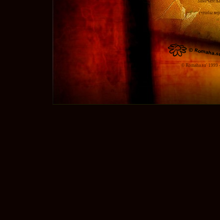
Замечатель
(чтобы вер
© Romaha.su' 1999 